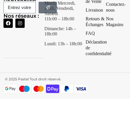
de Vente
Mardi, Mercredi,
Contactez-
Jeudi, Vendredi,
Livraison
nous
Samedi
Nos réseaux :
11h:00 – 18h:00
Retours &
Nos
Échanges
Magasins
Dimanche: 14h –
FAQ
18h:00
Déclaration
Lundi: 13h – 18h:00
de
confidentialité
© 2025
Pastel Tout droit réservé.