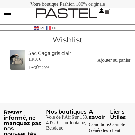
Votre boutique Fashion 100% originale
Contactez-nous
Cartes Cadeaux
EN
FR
Wishlist
Sac Gaga gris clair
119,00
€
Ajouter au panier
4 AOÛT 2026
Nos boutiques
A
Liens
Restez
savoir
Utiles
informé, ne
Voie de l’Air Pur 153,
manquez pas
4052 Chaudfontaine,
Conditions
Compte
nos
Belgique
Générales
client
nouveautés.