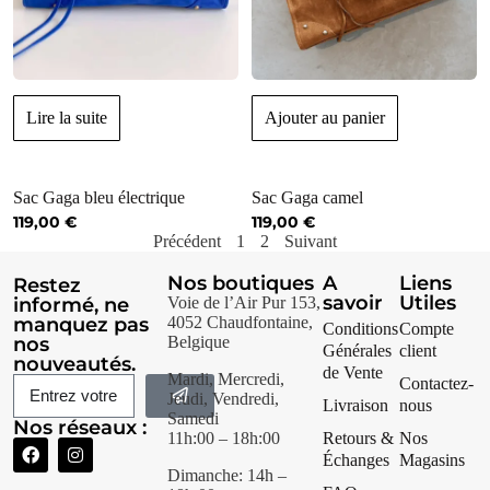
Lire la suite
Ajouter au panier
Sac Gaga bleu électrique
Sac Gaga camel
119,00
€
119,00
€
Précédent
1
2
Suivant
Nos boutiques
A
Liens
Restez
savoir
Utiles
informé, ne
Voie de l’Air Pur 153,
manquez pas
4052 Chaudfontaine,
Conditions
Compte
nos
Belgique
Générales
client
nouveautés.
de Vente
Mardi, Mercredi,
Contactez-
Jeudi, Vendredi,
Livraison
nous
Samedi
Nos réseaux :
11h:00 – 18h:00
Retours &
Nos
Échanges
Magasins
Dimanche: 14h –