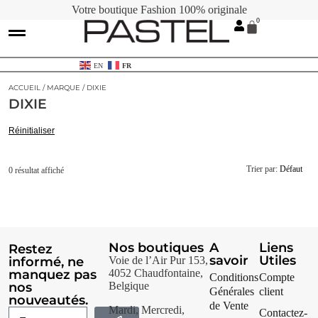
Votre boutique Fashion 100% originale
Contactez-nous
Cartes Cadeaux
EN
FR
ACCUEIL
/
MARQUE
/ DIXIE
DIXIE
Réinitialiser
Trier par:
Défaut
0 résultat affiché
Nos boutiques
A
Liens
Restez
savoir
Utiles
informé, ne
Voie de l’Air Pur 153,
manquez pas
4052 Chaudfontaine,
Conditions
Compte
nos
Belgique
Générales
client
nouveautés.
de Vente
Mardi, Mercredi,
Contactez-