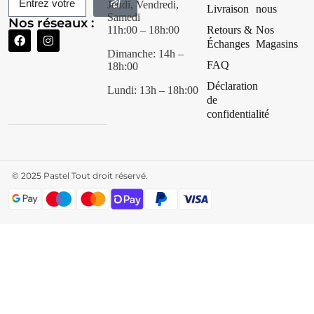
Jeudi, Vendredi,
Livraison
nous
Samedi
Nos réseaux :
11h:00 – 18h:00
Retours &
Nos
Échanges
Magasins
Dimanche: 14h –
FAQ
18h:00
Déclaration
Lundi: 13h – 18h:00
de
confidentialité
© 2025
Pastel Tout droit réservé.