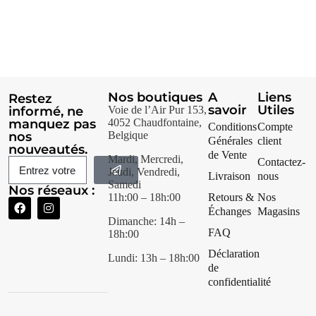
Nos boutiques
A
Liens
Restez
savoir
Utiles
informé, ne
Voie de l’Air Pur 153,
manquez pas
4052 Chaudfontaine,
Conditions
Compte
nos
Belgique
Générales
client
nouveautés.
de Vente
Mardi, Mercredi,
Contactez-
Jeudi, Vendredi,
Livraison
nous
Samedi
Nos réseaux :
11h:00 – 18h:00
Retours &
Nos
Échanges
Magasins
Dimanche: 14h –
FAQ
18h:00
Déclaration
Lundi: 13h – 18h:00
de
confidentialité