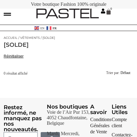
Votre boutique Fashion 100% originale
Contactez-nous
Cartes Cadeaux
EN
FR
ACCUEIL
/
VÊTEMENTS
/ [SOLDE]
[SOLDE]
Réinitialiser
Trier par:
Défaut
0 résultat affiché
Nos boutiques
A
Liens
Restez
savoir
Utiles
informé, ne
Voie de l’Air Pur 153,
manquez pas
4052 Chaudfontaine,
Conditions
Compte
nos
Belgique
Générales
client
nouveautés.
de Vente
Mardi, Mercredi,
Contactez-