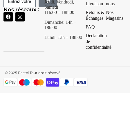
Jeudi, Vendredi,
Livraison
nous
Samedi
Nos réseaux :
11h:00 – 18h:00
Retours &
Nos
Échanges
Magasins
Dimanche: 14h –
FAQ
18h:00
Déclaration
Lundi: 13h – 18h:00
de
confidentialité
© 2025
Pastel Tout droit réservé.