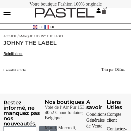
Votre boutique Fashion 100% originale
Contactez-nous
Cartes Cadeaux
EN
FR
ACCUEIL
/
MARQUE
/ JOHNY THE LABEL
JOHNY THE LABEL
Réinitialiser
Trier par:
Défaut
0 résultat affiché
Nos boutiques
A
Liens
Restez
savoir
Utiles
informé, ne
Voie de l’Air Pur 153,
manquez pas
4052 Chaudfontaine,
Conditions
Compte
nos
Belgique
Générales
client
nouveautés.
de Vente
Mardi, Mercredi,
Contactez-