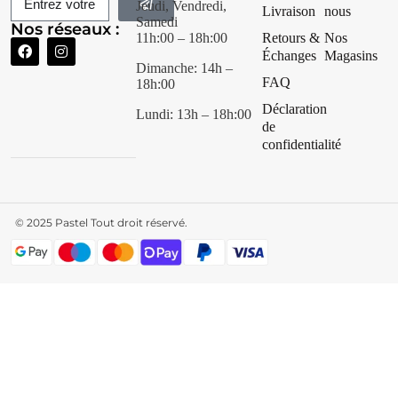
Jeudi, Vendredi,
Livraison
nous
Samedi
Nos réseaux :
11h:00 – 18h:00
Retours &
Nos
Échanges
Magasins
Dimanche: 14h –
FAQ
18h:00
Déclaration
Lundi: 13h – 18h:00
de
confidentialité
© 2025
Pastel Tout droit réservé.