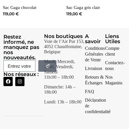
Sac Gaga chocolat
Sac Gaga gris clair
119,00
€
119,00
€
Nos boutiques
A
Liens
Restez
savoir
Utiles
informé, ne
Voie de l’Air Pur 153,
manquez pas
4052 Chaudfontaine,
Conditions
Compte
nos
Belgique
Générales
client
nouveautés.
de Vente
Mardi, Mercredi,
Contactez-
Jeudi, Vendredi,
Livraison
nous
Samedi
Nos réseaux :
11h:00 – 18h:00
Retours &
Nos
Échanges
Magasins
Dimanche: 14h –
FAQ
18h:00
Déclaration
Lundi: 13h – 18h:00
de
confidentialité