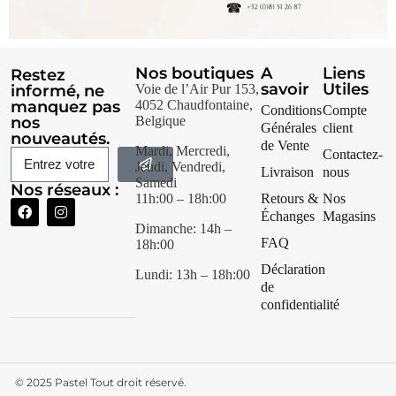
Nos boutiques
A
Liens
Restez
savoir
Utiles
informé, ne
Voie de l’Air Pur 153,
manquez pas
4052 Chaudfontaine,
Conditions
Compte
nos
Belgique
Générales
client
nouveautés.
de Vente
Mardi, Mercredi,
Contactez-
Jeudi, Vendredi,
Livraison
nous
Samedi
Nos réseaux :
11h:00 – 18h:00
Retours &
Nos
Échanges
Magasins
Dimanche: 14h –
FAQ
18h:00
Déclaration
Lundi: 13h – 18h:00
de
confidentialité
© 2025
Pastel Tout droit réservé.